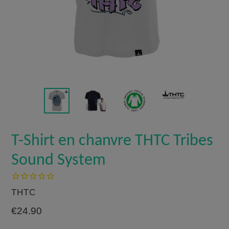
T-Shirt en chanvre THTC Tribes
Sound System
THTC
Prix
€24.90
régulier