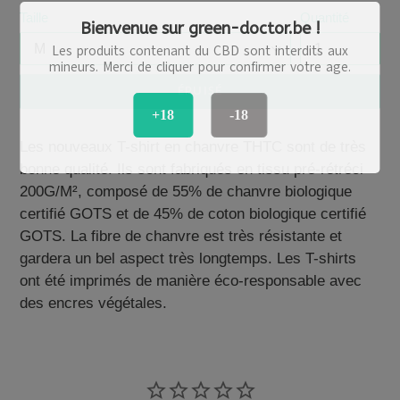
Taille
Quantité
Bienvenue sur green-doctor.be !
Les produits contenant du CBD sont interdits aux
mineurs. Merci de cliquer pour confirmer votre age.
ÉPUISÉ
+18
-18
Les nouveaux T-shirt en chanvre THTC sont de très
bonne qualité.
Ils sont fabriqués en tissu pré-rétréci
200G/M², composé de 55% de chanvre biologique
certifié GOTS et de 45% de coton biologique certifié
GOTS. La fibre de chanvre est très résistante et
gardera un bel aspect très longtemps.
Les T-shirts
ont été imprimés de manière éco-responsable avec
des encres végétales.