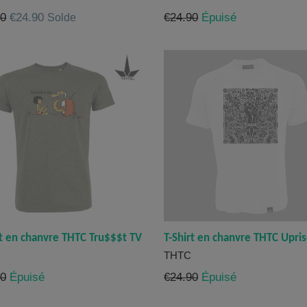
Prix
90
€24.90
€24.90
Épuisé
Solde
er
régulier
rt en chanvre THTC Tru$$$t TV
T-Shirt en chanvre THTC Upri
THTC
Prix
90
Épuisé
€24.90
Épuisé
er
régulier