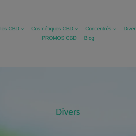
révéler
révéler
révéler
iles CBD
Cosmétiques CBD
Concentrés
Dive
PROMOS CBD
Blog
Divers