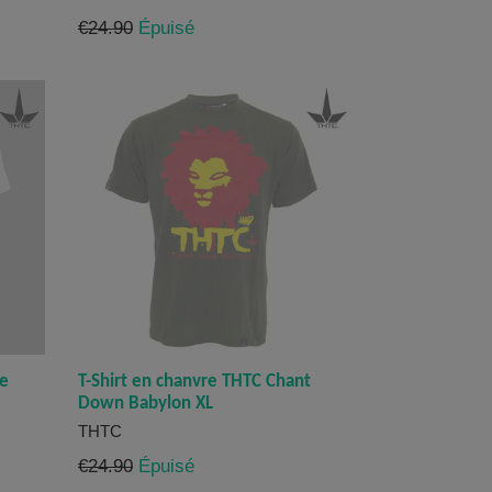
Prix
€24.90
Épuisé
régulier
se
T-Shirt en chanvre THTC Chant
Down Babylon XL
THTC
Prix
€24.90
Épuisé