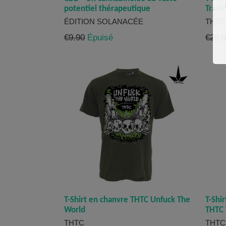
potentiel thérapeutique
Tradi
ÉDITION SOLANACÉE
THTC
Prix
Prix
€9.90
Épuisé
€29.
régulier
réguli
T-Shirt en chanvre THTC Unfuck The
T-Shi
World
THTC 
THTC
THTC