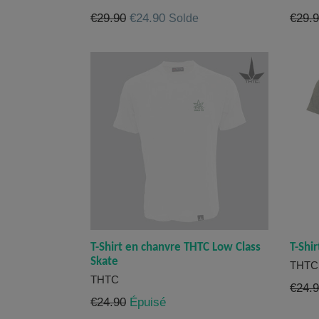
Prix
Prix
€29.90
€24.90
€29.
Solde
régulier
réguli
T-Shirt en chanvre THTC Low Class
T-Shi
Skate
THTC
THTC
Prix
€24.
Prix
€24.90
Épuisé
réguli