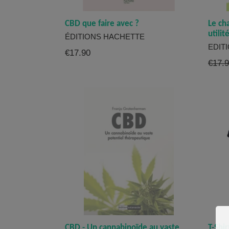
CBD que faire avec ?
Le ch
utilit
ÉDITIONS HACHETTE
EDIT
Prix
€17.90
Prix
€17.
régulier
réguli
CBD - Un cannabinoïde au vaste
T-Shi