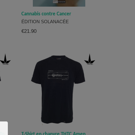
Cannabis contre Cancer
ÉDITION SOLANACÉE
Prix
€21.90
régulier
 To
T-Shirt en chanvre THTC Amen