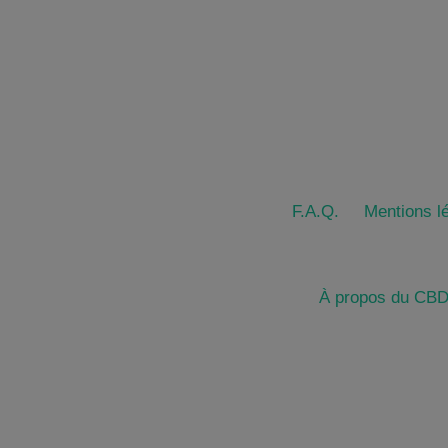
régulier
F.A.Q.
Mentions l
À propos du CB