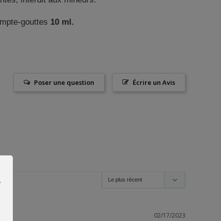
ompte-gouttes
10 ml.
Poser une question
Écrire un Avis
e
02/17/2023