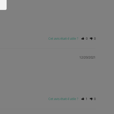
Cet avis était-il utile ?
0
0
12/20/2021
Cet avis était-il utile ?
1
0