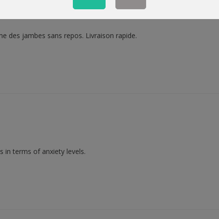
e des jambes sans repos. Livraison rapide.
 in terms of anxiety levels.