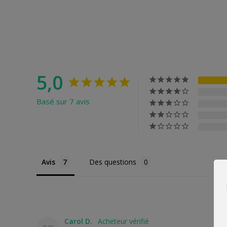
5,0
Basé sur 7 avis
Avis
Des questions
Carol D.