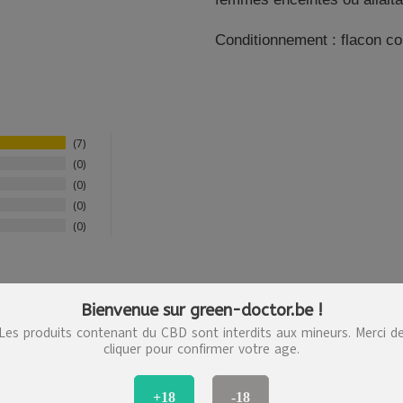
Conditionnement : flacon c
7
0
0
0
0
Bienvenue sur green-doctor.be !
Les produits contenant du CBD sont interdits aux mineurs. Merci d
cliquer pour confirmer votre age.
+18
-18