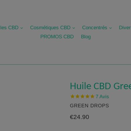
révéler
révéler
révéler
iles CBD
Cosmétiques CBD
Concentrés
Dive
PROMOS CBD
Blog
Huile CBD Gre
7
Avis
GREEN DROPS
Prix
€24.90
régulier